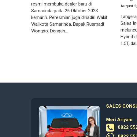
resmi membuka dealer baru di
August 2
Samarinda pada 26 Oktober 2023
Tangera
kemarin. Peresmian juga dihadiri Wakil
Sales I
Walikota Samarinda, Bapak Rusmadi
meluncu
Wongso. Dengan…
Hybrid 
1.5T, d
SALES CONS
Meri Ariyani
0822 552
0822 552