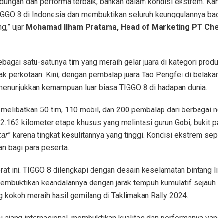
dungan dan performa terbaik, bahkan dalam kondisi ekstrem. Ka
GGO 8 di Indonesia dan membuktikan seluruh keunggulannya ba
g,” ujar
Mohamad Ilham Pratama, Head of Marketing PT Ch
bagai satu-satunya tim yang meraih gelar juara di kategori produ
 perkotaan. Kini, dengan pembalap juara Tao Pengfei di belaka
enunjukkan kemampuan luar biasa TIGGO 8 di hadapan dunia.
 melibatkan 50 tim, 110 mobil, dan 200 pembalap dari berbagai n
.163 kilometer etape khusus yang melintasi gurun Gobi, bukit pa
kar
” karena tingkat kesulitannya yang tinggi. Kondisi ekstrem sep
n bagi para peserta.
at ini. TIGGO 8 dilengkapi dengan desain keselamatan bintang l
 membuktikan keandalannya dengan jarak tempuh kumulatif sejauh
g kokoh meraih hasil gemilang di Taklimakan Rally 2024.
i ajang internasional, membuktikan kualitas dan performanya yan