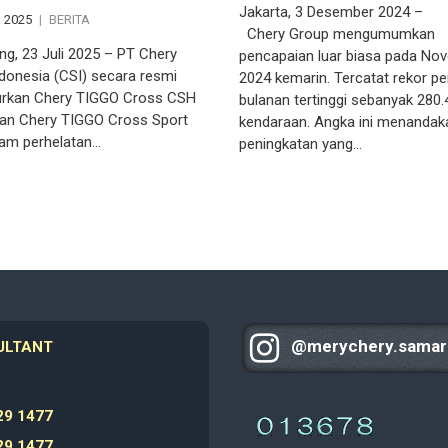
Jakarta, 3 Desember 2024 –
, 2025
BERITA
Chery Group mengumumkan
ng, 23 Juli 2025 – PT Chery
pencapaian luar biasa pada No
ndonesia (CSI) secara resmi
2024 kemarin. Tercatat rekor pe
rkan Chery TIGGO Cross CSH
bulanan tertinggi sebanyak 280.
dan Chery TIGGO Cross Sport
kendaraan. Angka ini menandak
alam perhelatan…
peningkatan yang…
@merychery.samar
ULTANT
9 1477
9 1477