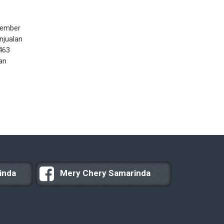
vember
njualan
463
an
inda
Mery Chery Samarinda