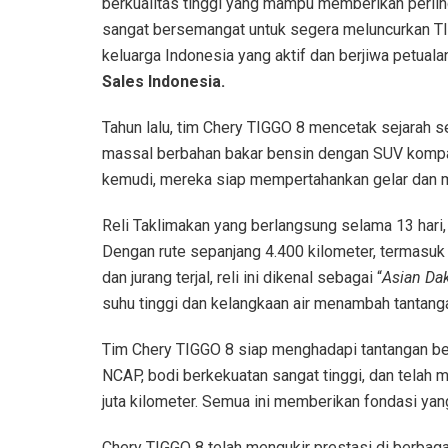
berkualitas tinggi yang mampu memberikan perlin
sangat bersemangat untuk segera meluncurkan TI
keluarga Indonesia yang aktif dan berjiwa petualan
Sales Indonesia.
Tahun lalu, tim Chery TIGGO 8 mencetak sejarah se
massal berbahan bakar bensin dengan SUV kompak
kemudi, mereka siap mempertahankan gelar dan m
Reli Taklimakan yang berlangsung selama 13 hari,
Dengan rute sepanjang 4.400 kilometer, termasuk 2
dan jurang terjal, reli ini dikenal sebagai “
Asian Da
suhu tinggi dan kelangkaan air menambah tantanga
Tim Chery TIGGO 8 siap menghadapi tantangan ber
NCAP, bodi berkekuatan sangat tinggi, dan telah
juta kilometer. Semua ini memberikan fondasi yan
Chery TIGGO 8 telah mengukir prestasi di berbaga