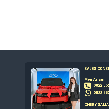
SALES CONS
Meri Ariyani
0822 552
0822 552
CHERY SAMA