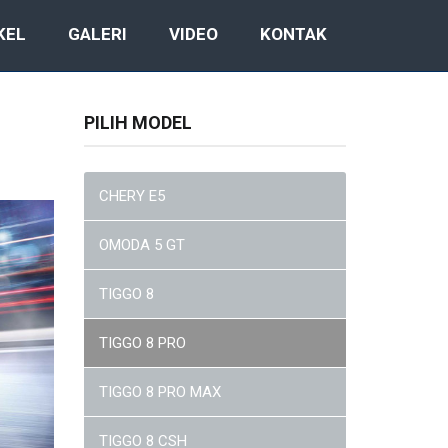
KEL
GALERI
VIDEO
KONTAK
PILIH MODEL
CHERY E5
OMODA 5 GT
TIGGO 8
TIGGO 8 PRO
TIGGO 8 PRO MAX
TIGGO 8 CSH