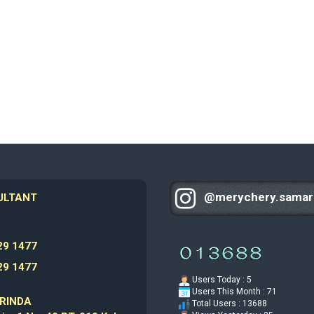
@merychery.samar
ULTANT
9 1477
9 1477
Users Today : 5
Users This Month : 71
RINDA
Total Users : 13688