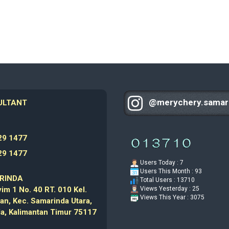
@merychery.samar
ULTANT
9 1477
9 1477
Users Today : 7
Users This Month : 93
RINDA
Total Users : 13710
im 1 No. 40 RT. 010 Kel.
Views Yesterday : 25
Views This Year : 3075
an, Kec. Samarinda Utara,
a, Kalimantan Timur 75117