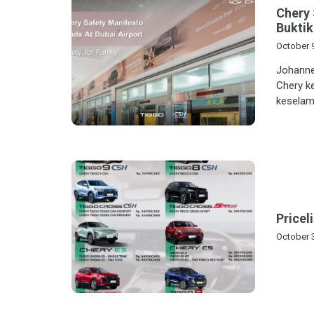
Chery 
Buktik
October 
Johanne
Chery k
keselam
Pricel
October 