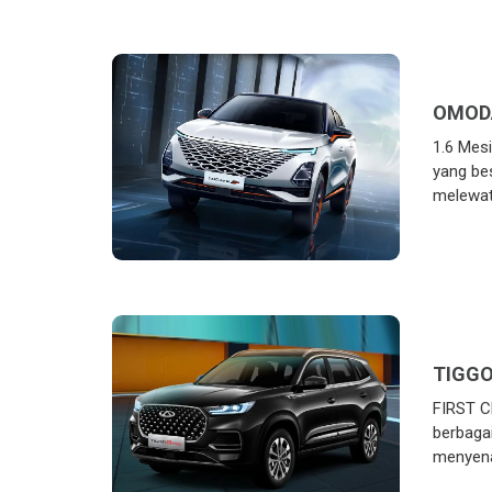
OMODA
1.6 Mes
yang be
melewat
TIGGO
FIRST C
berbaga
menyen