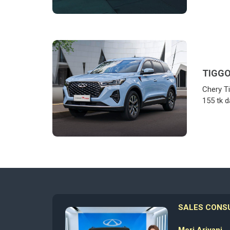
TIGGO
Chery T
155 tk d
SALES CONS
Meri Ariyani