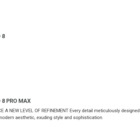
 8
 8 PRO MAX
 A NEW LEVEL OF REFINEMENT Every detail meticulously designed 
modern aesthetic, exuding style and sophistication.